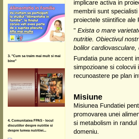
implicare activa in proie
membrii sunt specialisti
proiectele stiintifice al
"
Exista o mare varietat
nutritie. Obiectivul nost
bolilor cardiovasculare, 
3. "Cum sa traim mai mult si mai
Fundatia pune accent impl
bine"
simpozioane si colocvii 
recunoastere pe plan in
Misiune
Misiunea Fundatiei pent
promovarea unei alimentat
4. Comunitatea FPAS
- locul
si metabolism in randul 
discutiilor despre nutritie si
domeniu.
despre lumea nutritiei...