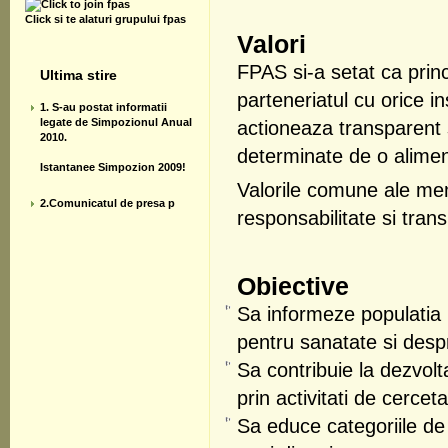
Click si te alaturi grupului fpas
Valori
FPAS si-a setat ca princ
Ultima stire
parteneriatul cu orice 
1. S-au postat informatii
legate de Simpozionul Anual
actioneaza transparent 
2010.
determinate de o alimen
Istantanee Simpozion 2009!
Valorile comune ale mem
2.Comunicatul de presa p
responsabilitate si tran
Obiective
Sa informeze populatia 
pentru sanatate si despre
Sa contribuie la dezvolt
prin activitati de cercet
Sa educe categoriile de 