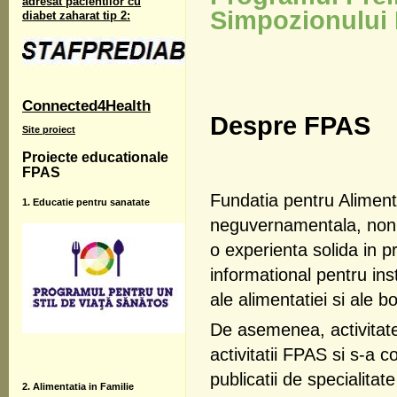
adresat pacientilor cu
Simpozionului 
diabet zaharat tip 2:
Connected4Health
Despre FPAS
Site proiect
Proiecte educationale
FPAS
Fundatia pentru Alimen
1. Educatie pentru sanatate
neguvernamentala, nonp
o experienta solida in pr
informational pentru ins
ale alimentatiei si ale b
De asemenea, activitate
activitatii FPAS si s-a c
publicatii de specialitat
2. Alimentatia in Familie